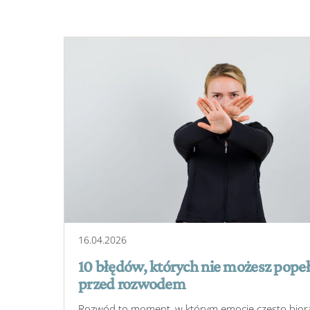
16
.
04
.
2026
10 błędów, których nie możesz popeł
przed rozwodem
Rozwód to moment, w którym emocje często bior