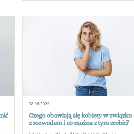
08
.
04
.
2026
nić
Czego obawiają się kobiety w związku
z rozwodem i co można z tym zrobić?
ą
Jakie są najczęstsze obawy kobiet w związku