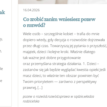
16
.
04
.
2026
jak
Co zrobić zanim wniesiesz pozew
o rozwód?
Wiele osób – szczególnie kobiet – trafia do mnie
y,
dopiero wtedy, gdy decyzja o rozwodzie dojrzewała
przez długi czas. Towarzyszą jej pytania o przyszłość
e,
majątek, dzieci i kolejne kroki. Właśnie dlatego
tak ważne jest dobre przygotowanie
oraz przemyślana strategia działania. 1. Dzieci –
le
zastanów się jak będzie wyglądać kwestia opieki Jeśli
masz dzieci, to właśnie ten obszar powinien być
ze
Twoim priorytetem — zarówno z perspektywy
prawnej, […]
pozew o rozwód
,
rozwód
,
sprawa w sądzie
,
władza
rodzicielska