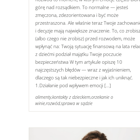
górę nad rozsądkiem. To normalne — jesteś
zmęczona, zdezorientowana i być może
przestraszona. Ale właśnie teraz Twoje zachowani
i decyzje mają największe znaczenie. To, co zrobis
(albo czego nie zrobisz) przed rozwodem, może
wpłynąć na: Twoją sytuację finansową na lata rela
z dziećmi podział majątku Twoje poczucie
bezpieczeństwa W tym artykule opiszę 10
najczęstszych błędów — wraz z wyjaśnieniem,
dlaczego są tak niebezpieczne i jak ich uniknąć.
1.Działanie pod wpływem emocji […]
alimenty
,
kontakty z dzieckiem
,
orzekanie o
winie
,
rozwód
,
sprawa w sądzie