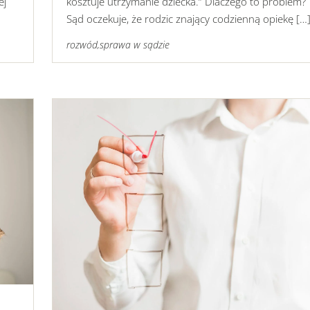
ej
kosztuje utrzymanie dziecka.” Dlaczego to problem?
Sąd oczekuje, że rodzic znający codzienną opiekę […
rozwód
,
sprawa w sądzie