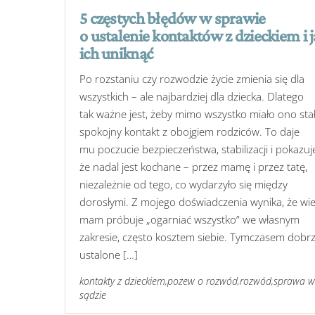
5 częstych błędów w sprawie
o ustalenie kontaktów z dzieckiem i 
ich uniknąć
Po rozstaniu czy rozwodzie życie zmienia się dla
wszystkich – ale najbardziej dla dziecka. Dlatego
tak ważne jest, żeby mimo wszystko miało ono stał
spokojny kontakt z obojgiem rodziców. To daje
mu poczucie bezpieczeństwa, stabilizacji i pokazuj
że nadal jest kochane – przez mamę i przez tatę,
niezależnie od tego, co wydarzyło się między
dorosłymi. Z mojego doświadczenia wynika, że wie
mam próbuje „ogarniać wszystko” we własnym
zakresie, często kosztem siebie. Tymczasem dobr
ustalone […]
kontakty z dzieckiem
,
pozew o rozwód
,
rozwód
,
sprawa w
sądzie