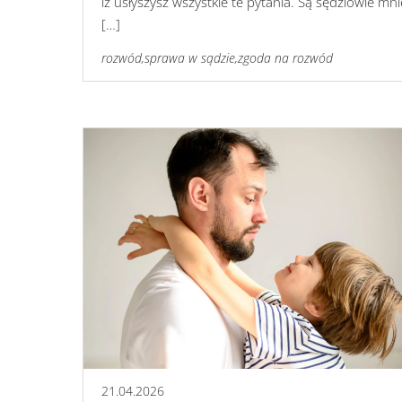
iż usłyszysz wszystkie te pytania. Są sędziowie mni
[…]
rozwód
,
sprawa w sądzie
,
zgoda na rozwód
21
.
04
.
2026