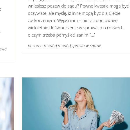
wniesiesz pozew do sądu? Pewne kwestie mogą być
o.
oczywiste, ale myślę, iż inne mogą być dla Ciebie
zaskoczeniem. Wyjaśniam – biorąc pod uwagę
wieloletnie doświadczenie w sprawach o rozwód –
.
o czym trzeba pomyśleć, zanim […]
pozew o rozwód
,
rozwód
,
sprawa w sądzie
rawa