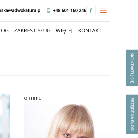
Menu
nska@adwokatura.pl
+48 601 160 246
LOG
ZAKRES USŁUG
WIĘCEJ
KONTAKT
SKONTAKTUJ SIĘ
o mnie
PRZEJDŹ NA BLOG