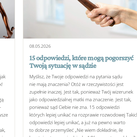
08
.
05
.
2026
15 odpowiedzi, które mogą pogorszyć
Twoją sytuację w sądzie
jak
Myślisz, że Twoje odpowiedzi na pytania sądu
k!
nie mają znaczenia? Otóż w rzeczywistości jest
zupełnie inaczej. Jest tak, ponieważ Twój wizerunek
gą
jako odpowiedzialnej matki ma znaczenie. Jest tak,
–
ponieważ sąd Ciebie nie zna. 15 odpowiedzi
wsze
których lepiej unikać na rozprawie rozwodowej Taki
odpowiedzi lepiej unikać, a już na pewno warto
ak,
to dobrze przemyśleć „Nie wiem dokładnie, ile