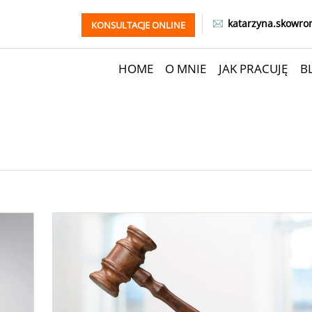
katarzyna.skowro
KONSULTACJE ONLINE
HOME
O MNIE
JAK PRACUJĘ
B