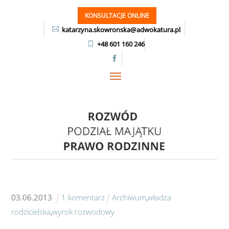
Skip
KONSULTACJE ONLINE
to
katarzyna.skowronska@adwokatura.pl
content
+48 601 160 246
Menu
03
.
06
.
2013
1 komentarz
Archiwum
,
władza
rodzicielska
,
wyrok rozwodowy