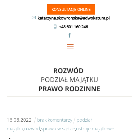
Skip
KONSULTACJE ONLINE
to
katarzyna.skowronska@adwokatura.pl
content
+48 601 160 246
Menu
16
.
08
.
2022
brak komentarzy
podział
majątku
,
rozwód
,
sprawa w sądzie
,
ustroje majątkowe